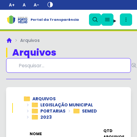
A+
A
A-
Portal da Transparência
Arquivos
Principal
Arquivos
ARQUIVOS
✕
LEGISLAÇÃO MUNICIPAL
PORTARIAS
SEMED
2023
QTD
NOME
ARQUIVOS