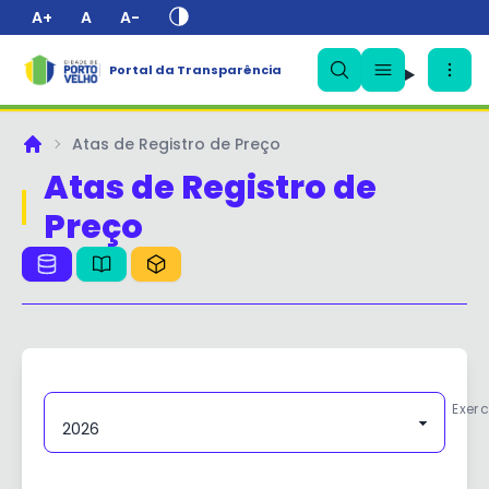
A+
A
A-
✕
Portal da Transparência
Atas de Registro de Preço
Principal
Atas de Registro de
Preço
Exerc