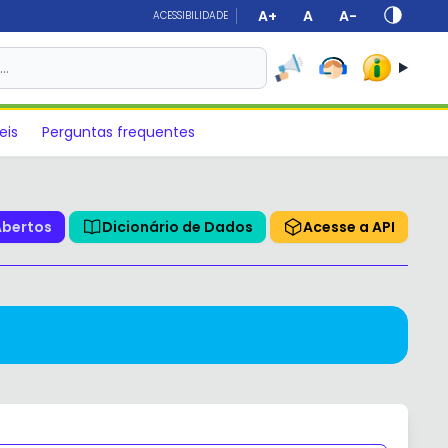
A+
A
A-
ACESSIBILIDADE
s…
eis
Perguntas frequentes
Abertos
Dicionário de Dados
Acesse a API