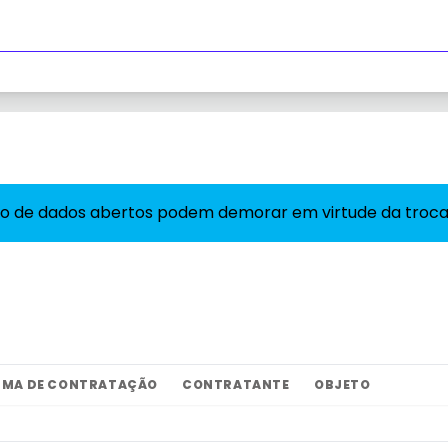
 de dados abertos podem demorar em virtude da troca de
RMA DE CONTRATAÇÃO
CONTRATANTE
OBJETO