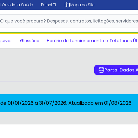
l Ouvidoria Saúde
Painel TI
Mapa do Site
O que você procura? Despesas, contratos, licitações, servidore
✕
quivos
Glossário
Horário de funcionamento e Tefefones Út
Portal Dados 
 de 01/01/2026 a 31/07/2026. Atualizado em 01/08/2026