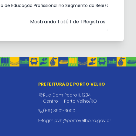
o de Educação Profissional no Segmento da Beleza, por meio d
Mostrando
1
até
1
de
1
Registros
PREFEITURA DE PORTO VELHO
Rua Dom Pedro II, 1234
Centro — Porto Velho/RO
(69) 3901-3000
cgm.pvh@portovelho.ro.gov.br