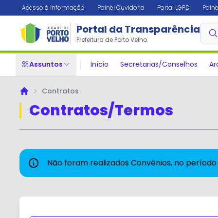
Acesso à Informação
Painel Ouvidoria
Portal LGPD
Paine
Portal da Transparência
Prefeitura de Porto Velho
Assuntos
Início
Secretarias/Conselhos
Ar
Contratos
Principal
Contratos/Termos
Não foram realizados Convênios, no período