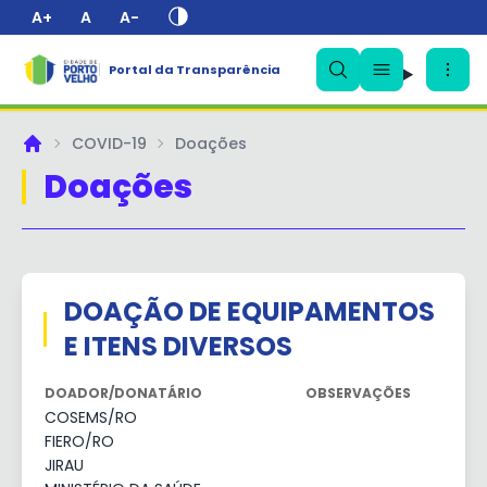
A+
A
A-
✕
Portal da Transparência
COVID-19
Doações
Principal
Doações
DOAÇÃO DE EQUIPAMENTOS
E ITENS DIVERSOS
DOADOR/DONATÁRIO
OBSERVAÇÕES
COSEMS/RO
FIERO/RO
JIRAU