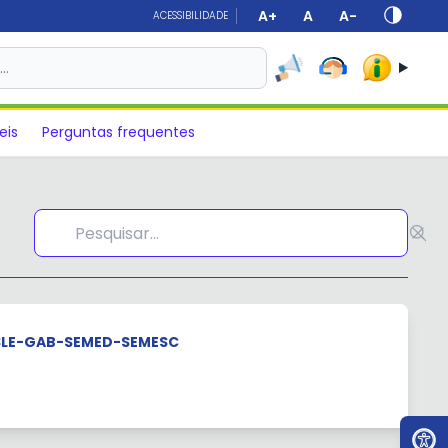
A+
A
A-
ACESSIBILIDADE
s…
eis
Perguntas frequentes
SLE-GAB-SEMED-SEMESC
Ir par