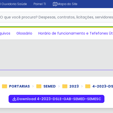
l Ouvidoria Saúde
Painel TI
Mapa do Site
✕
O que você procura? Despesas, contratos, licitações, servidore
quivos
Glossário
Horário de funcionamento e Tefefones Út
PORTARIAS
SEMED
2023
4-2023-D
Download 4-2023-DSLE-GAB-SEMED-SEMESC