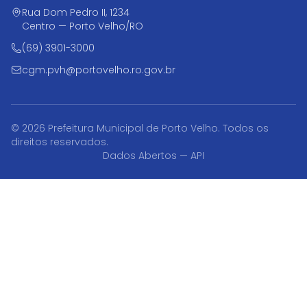
Rua Dom Pedro II, 1234
Centro — Porto Velho/RO
(69) 3901-3000
cgm.pvh@portovelho.ro.gov.br
© 2026 Prefeitura Municipal de Porto Velho. Todos os
direitos reservados.
Dados Abertos — API