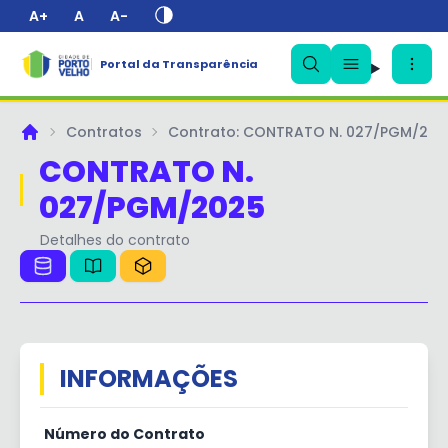
A+
A
A-
✕
Portal da Transparência
Contratos
Contrato: CONTRATO N. 027/PGM/202
Principal
CONTRATO N.
027/PGM/2025
Detalhes do contrato
INFORMAÇÕES
Número do Contrato