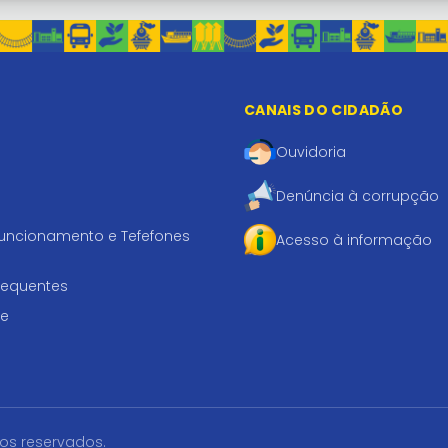
CANAIS DO CIDADÃO
Ouvidoria
Denúncia à corrupção
funcionamento e Tefefones
Acesso à informação
requentes
te
tos reservados.