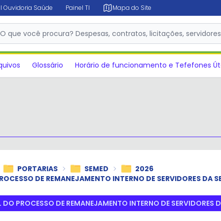
l Ouvidoria Saúde
Painel TI
Mapa do Site
✕
O que você procura? Despesas, contratos, licitações, servidore
quivos
Glossário
Horário de funcionamento e Tefefones Út
PORTARIAS
SEMED
2026
ROCESSO DE REMANEJAMENTO INTERNO DE SERVIDORES DA S
 DO PROCESSO DE REMANEJAMENTO INTERNO DE SERVIDORES D