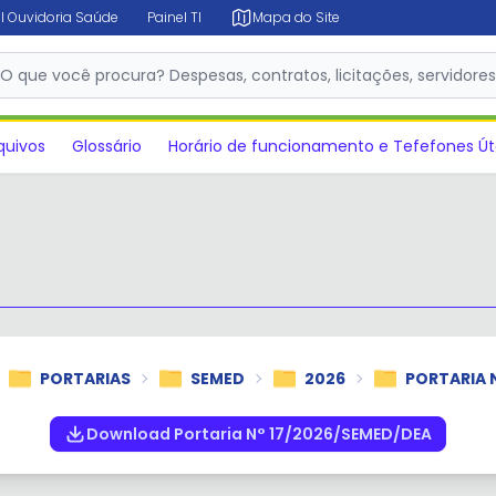
l Ouvidoria Saúde
Painel TI
Mapa do Site
✕
O que você procura? Despesas, contratos, licitações, servidore
quivos
Glossário
Horário de funcionamento e Tefefones Út
PORTARIAS
SEMED
2026
PORTARIA 
Download Portaria N° 17/2026/SEMED/DEA