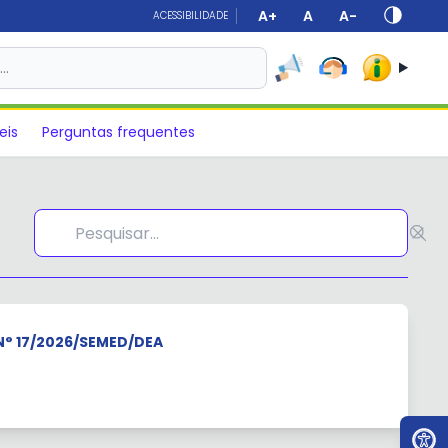
A+
A
A-
ACESSIBILIDADE
s…
eis
Perguntas frequentes
N° 17/2026/SEMED/DEA
Ir par