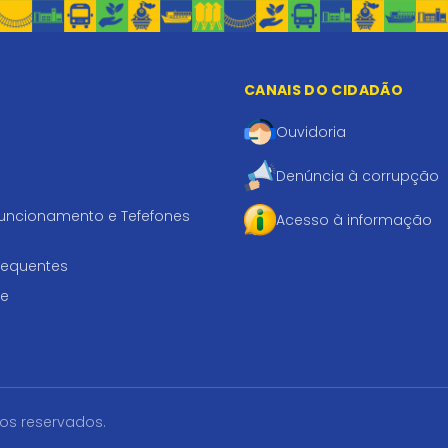
CANAIS DO CIDADÃO
Ouvidoria
Denúncia à corrupção
funcionamento e Tefefones
Acesso à informação
requentes
te
tos reservados.