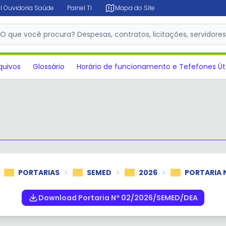
l Ouvidoria Saúde
Painel TI
Mapa do Site
✕
O que você procura? Despesas, contratos, licitações, servidore
quivos
Glossário
Horário de funcionamento e Tefefones Út
PORTARIAS
SEMED
2026
PORTARIA 
Download Portaria Nº 02/2026/SEMED/DEA