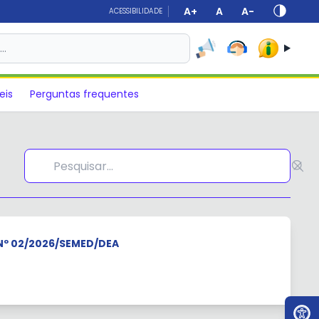
A+
A
A-
ACESSIBILIDADE
s…
eis
Perguntas frequentes
Nº 02/2026/SEMED/DEA
Ir par