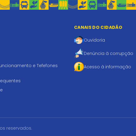
CANAIS DO CIDADÃO
Ouvidoria
Denúncia à corrupção
funcionamento e Tefefones
Acesso à informação
requentes
te
tos reservados.