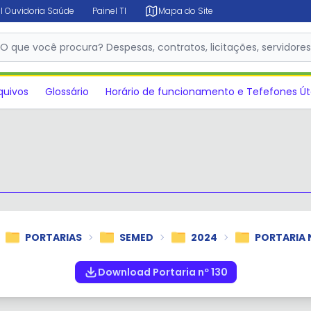
l Ouvidoria Saúde
Painel TI
Mapa do Site
✕
O que você procura? Despesas, contratos, licitações, servidore
quivos
Glossário
Horário de funcionamento e Tefefones Út
PORTARIAS
SEMED
2024
PORTARIA N
Download Portaria nº 130