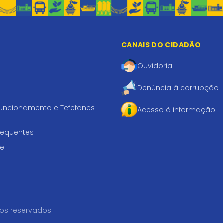
CANAIS DO CIDADÃO
Ouvidoria
Denúncia à corrupção
funcionamento e Tefefones
Acesso à informação
requentes
te
tos reservados.