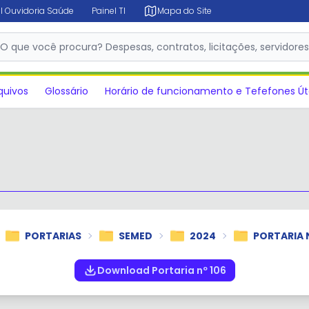
l Ouvidoria Saúde
Painel TI
Mapa do Site
✕
O que você procura? Despesas, contratos, licitações, servidore
quivos
Glossário
Horário de funcionamento e Tefefones Út
PORTARIAS
SEMED
2024
PORTARIA N
Download Portaria nº 106