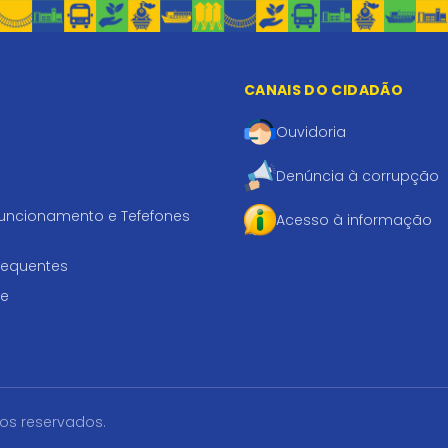
CANAIS DO CIDADÃO
Ouvidoria
Denúncia à corrupção
funcionamento e Tefefones
Acesso à informação
requentes
te
tos reservados.