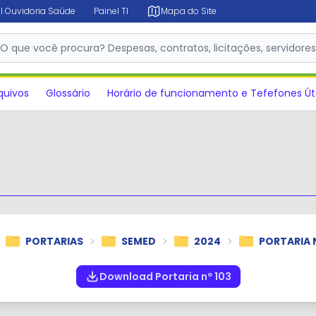
l Ouvidoria Saúde
Painel TI
Mapa do Site
✕
O que você procura? Despesas, contratos, licitações, servidore
quivos
Glossário
Horário de funcionamento e Tefefones Út
PORTARIAS
SEMED
2024
PORTARIA N
Download Portaria nº 103