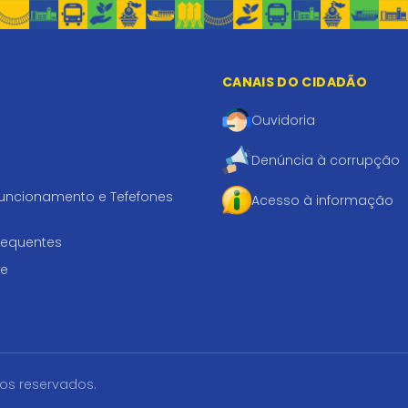
CANAIS DO CIDADÃO
Ouvidoria
Denúncia à corrupção
funcionamento e Tefefones
Acesso à informação
requentes
te
tos reservados.