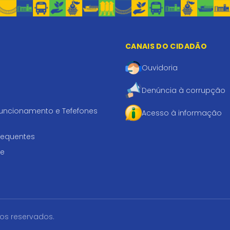
CANAIS DO CIDADÃO
Ouvidoria
Denúncia à corrupção
funcionamento e Tefefones
Acesso à informação
requentes
te
tos reservados.