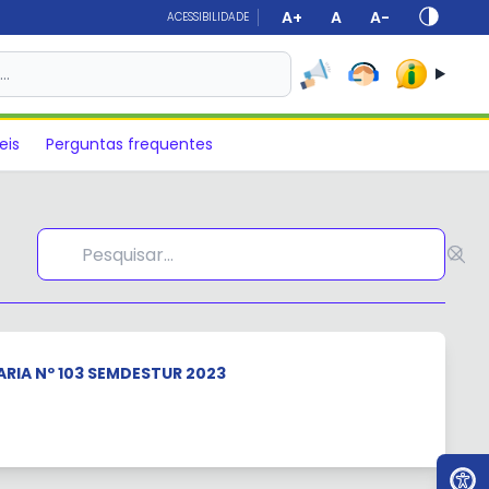
A+
A
A-
ACESSIBILIDADE
s…
eis
Perguntas frequentes
RIA Nº 103 SEMDESTUR 2023
Ir par