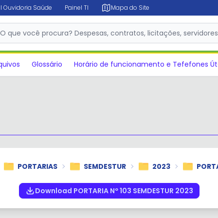
l Ouvidoria Saúde
Painel TI
Mapa do Site
✕
O que você procura? Despesas, contratos, licitações, servidore
quivos
Glossário
Horário de funcionamento e Tefefones Út
PORTARIAS
SEMDESTUR
2023
PORTA
Download PORTARIA Nº 103 SEMDESTUR 2023