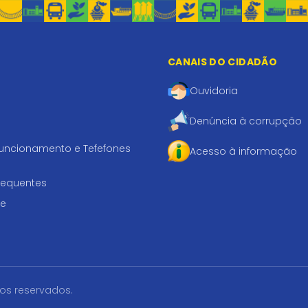
CANAIS DO CIDADÃO
Ouvidoria
Denúncia à corrupção
funcionamento e Tefefones
Acesso à informação
requentes
te
tos reservados.