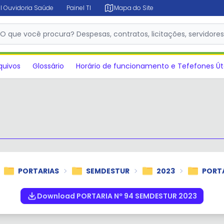
l Ouvidoria Saúde
Painel TI
Mapa do Site
✕
O que você procura? Despesas, contratos, licitações, servidore
quivos
Glossário
Horário de funcionamento e Tefefones Út
PORTARIAS
SEMDESTUR
2023
PORTA
Download PORTARIA Nº 94 SEMDESTUR 2023