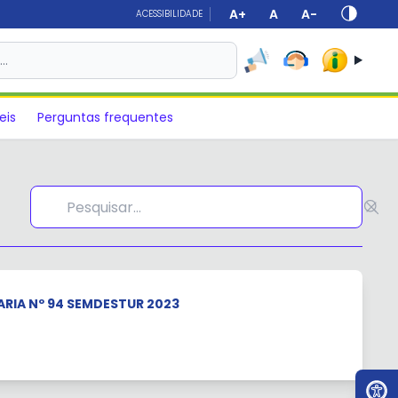
A+
A
A-
ACESSIBILIDADE
s…
eis
Perguntas frequentes
RIA Nº 94 SEMDESTUR 2023
Ir par