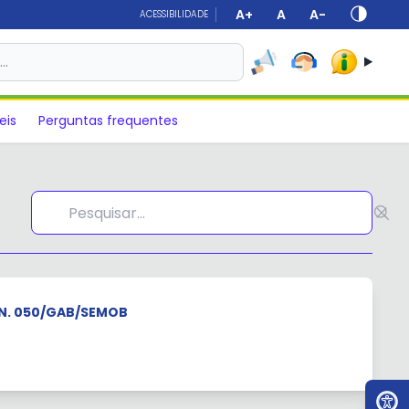
A+
A
A-
ACESSIBILIDADE
s…
eis
Perguntas frequentes
N. 050/GAB/SEMOB
Ir par