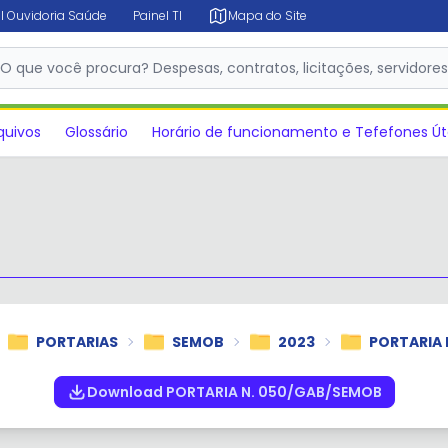
l Ouvidoria Saúde
Painel TI
Mapa do Site
✕
O que você procura? Despesas, contratos, licitações, servidore
quivos
Glossário
Horário de funcionamento e Tefefones Út
PORTARIAS
SEMOB
2023
PORTARIA 
Download PORTARIA N. 050/GAB/SEMOB