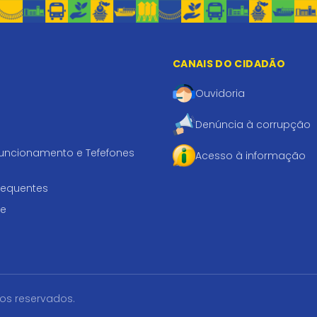
CANAIS DO CIDADÃO
Ouvidoria
Denúncia à corrupção
funcionamento e Tefefones
Acesso à informação
requentes
te
tos reservados.