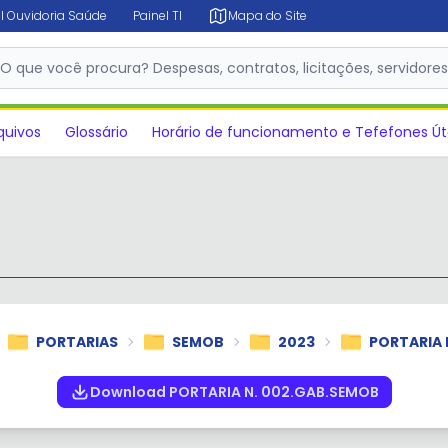
l Ouvidoria Saúde
Painel TI
Mapa do Site
✕
O que você procura? Despesas, contratos, licitações, servidore
quivos
Glossário
Horário de funcionamento e Tefefones Út
PORTARIAS
SEMOB
2023
PORTARIA 
Download PORTARIA N. 002.GAB.SEMOB