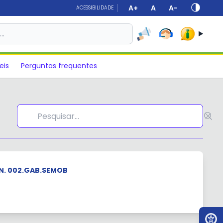
A+
A
A-
ACESSIBILIDADE
s…
eis
Perguntas frequentes
N. 002.GAB.SEMOB
Ir par