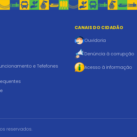
CANAIS DO CIDADÃO
Ouvidoria
Denúncia à corrupção
funcionamento e Tefefones
Acesso à informação
requentes
te
tos reservados.