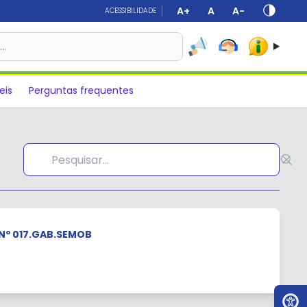
A+
A
A-
ACESSIBILIDADE
s…
eis
Perguntas frequentes
Nº 017.GAB.SEMOB
Ir par