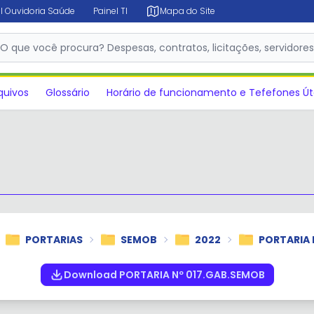
l Ouvidoria Saúde
Painel TI
Mapa do Site
✕
O que você procura? Despesas, contratos, licitações, servidore
quivos
Glossário
Horário de funcionamento e Tefefones Út
PORTARIAS
SEMOB
2022
PORTARIA 
Download PORTARIA Nº 017.GAB.SEMOB