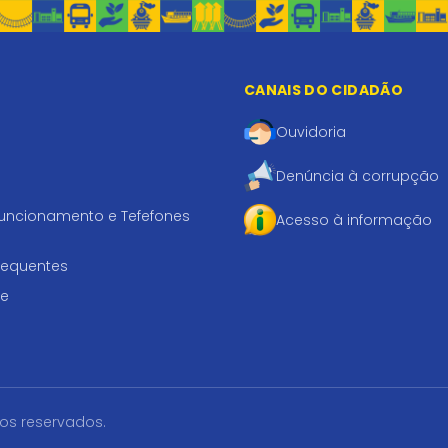
CANAIS DO CIDADÃO
Ouvidoria
Denúncia à corrupção
funcionamento e Tefefones
Acesso à informação
requentes
te
tos reservados.