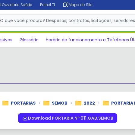
l Ouvidoria Saúde
Painel TI
Mapa do Site
✕
O que você procura? Despesas, contratos, licitações, servidore
quivos
Glossário
Horário de funcionamento e Tefefones Út
PORTARIAS
SEMOB
2022
PORTARIA 
Download PORTARIA Nº 011.GAB.SEMOB