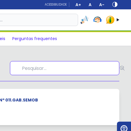
A+
A
A-
ACESSIBILIDADE
s…
eis
Perguntas frequentes
Nº 011.GAB.SEMOB
Ir par