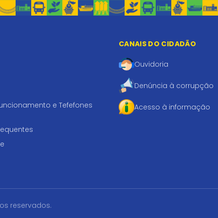
CANAIS DO CIDADÃO
Ouvidoria
Denúncia à corrupção
funcionamento e Tefefones
Acesso à informação
requentes
te
tos reservados.