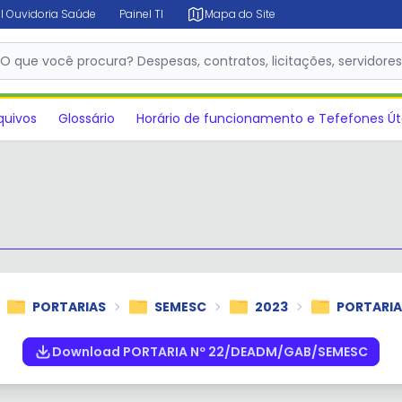
l Ouvidoria Saúde
Painel TI
Mapa do Site
✕
O que você procura? Despesas, contratos, licitações, servidore
quivos
Glossário
Horário de funcionamento e Tefefones Út
PORTARIAS
SEMESC
2023
PORTARIA
Download PORTARIA Nº 22/DEADM/GAB/SEMESC