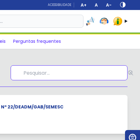
A+
A
A-
ACESSIBILIDADE
s…
eis
Perguntas frequentes
 Nº 22/DEADM/GAB/SEMESC
Ir par