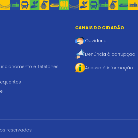
CANAIS DO CIDADÃO
Ouvidoria
Denúncia à corrupção
funcionamento e Tefefones
Acesso à informação
requentes
te
tos reservados.