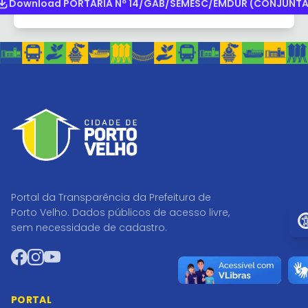
Download PORTARIA Nº 14/GAB/SEMESC/EMDUR (CONJUNTA
Portal da Transparência da Prefeitura de
Ir 
Porto Velho. Dados públicos de acesso livre,
sem necessidade de cadastro.
Facebook
Instagram
YouTube
PORTAL