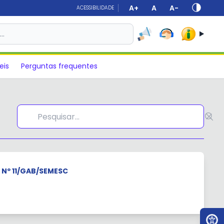
A+
A
A-
ACESSIBILIDADE
s…
eis
Perguntas frequentes
 Nº 11/GAB/SEMESC
Ir par