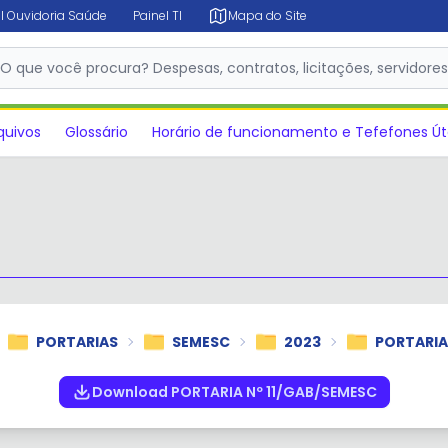
l Ouvidoria Saúde
Painel TI
Mapa do Site
✕
O que você procura? Despesas, contratos, licitações, servidore
quivos
Glossário
Horário de funcionamento e Tefefones Út
PORTARIAS
SEMESC
2023
PORTARIA
Download PORTARIA Nº 11/GAB/SEMESC