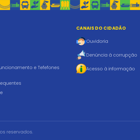
CANAIS DO CIDADÃO
Ouvidoria
Denúncia à corrupção
funcionamento e Tefefones
Acesso à informação
requentes
te
tos reservados.