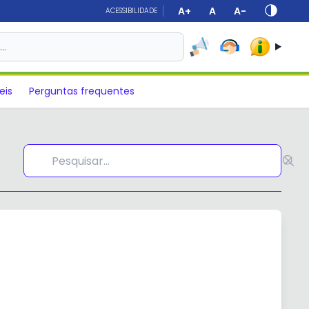
A+
A
A-
ACESSIBILIDADE
s…
eis
Perguntas frequentes