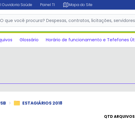
l Ouvidoria Saúde
Painel TI
Mapa do Site
O que você procura? Despesas, contratos, licitações, servidore
✕
quivos
Glossário
Horário de funcionamento e Tefefones Út
USB
ESTAGIÁRIOS 2018
QTD ARQUIVOS