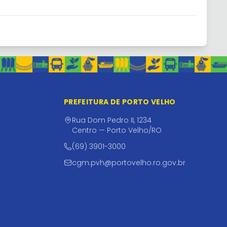
PREFEITURA DE PORTO VELHO
Rua Dom Pedro II, 1234
Centro — Porto Velho/RO
(69) 3901-3000
cgm.pvh@portovelho.ro.gov.br