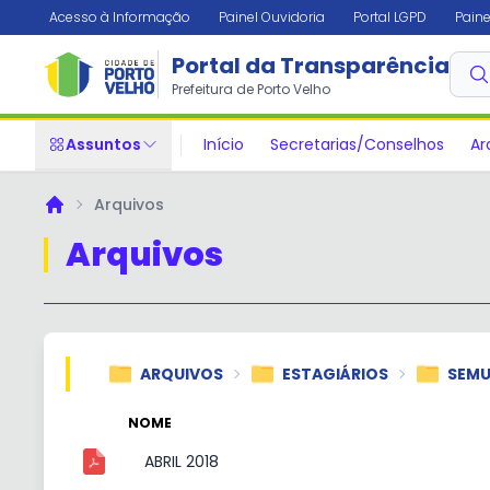
Acesso à Informação
Painel Ouvidoria
Portal LGPD
Paine
Portal da Transparência
Prefeitura de Porto Velho
Assuntos
Início
Secretarias/Conselhos
Ar
Arquivos
Principal
Arquivos
ARQUIVOS
ESTAGIÁRIOS
SEM
NOME
ABRIL 2018