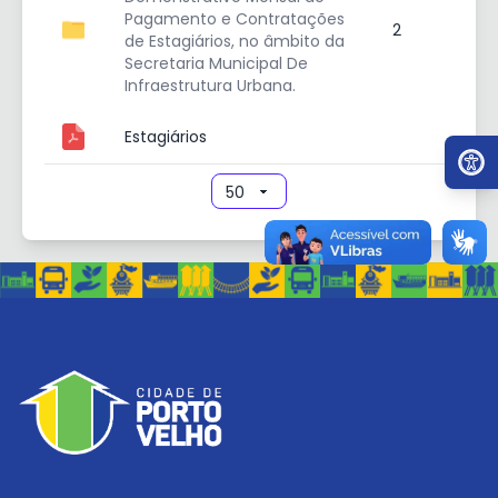
Pagamento e Contratações
2
de Estagiários, no âmbito da
Secretaria Municipal De
Infraestrutura Urbana.
Estagiários
Ir par