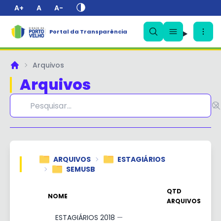
A+
A
A-
Portal da Transparência
✕
Arquivos
Principal
Arquivos
ARQUIVOS
ESTAGIÁRIOS
SEMUSB
QTD
NOME
ARQUIVOS
ESTAGIÁRIOS 2018
—