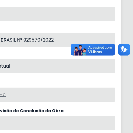
RASIL N° 929570/2022
tual
7-e
evisão de Conclusão da Obra