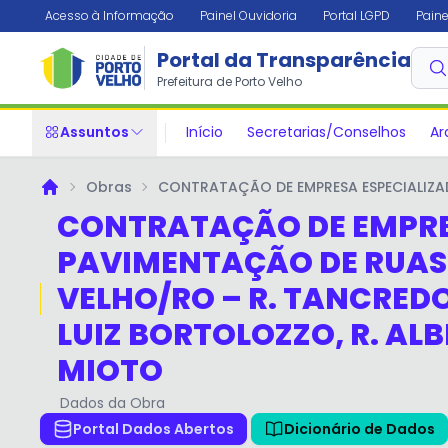
Acesso à Informação
Painel Ouvidoria
Portal LGPD
Paine
Portal da Transparência
✕
Prefeitura de Porto Velho
Assuntos
Início
Secretarias/Conselhos
Ar
Obras
CONTRATAÇÃO DE EMPRESA ESPECIALIZADA 
Principal
CONTRATAÇÃO DE EMPRES
PAVIMENTAÇÃO DE RUAS 
VELHO/RO – R. TANCREDO 
LUIZ BORTOLOZZO, R. ALB
MIOTO
Dados da Obra
Portal Dados Abertos
Dicionário de Dados