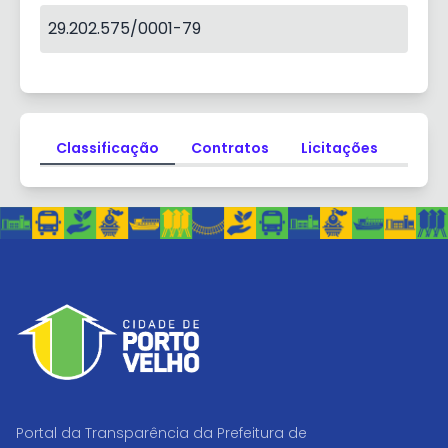
29.202.575/0001-79
Classificação
Contratos
Licitações
Dado
Portal da Transparência da Prefeitura de