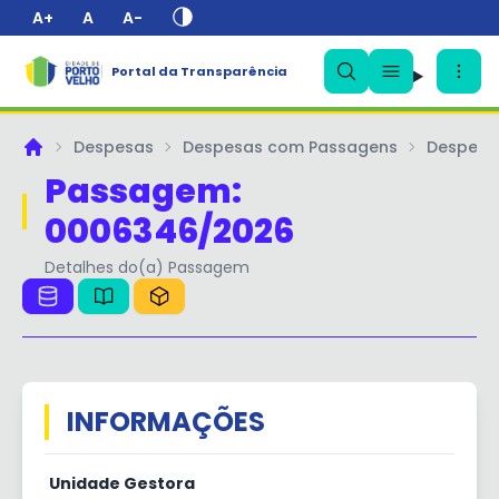
A+
A
A-
✕
Portal da Transparência
Despesas
Despesas com Passagens
Despesa
Principal
Passagem:
0006346/2026
Detalhes do(a) Passagem
INFORMAÇÕES
Unidade Gestora