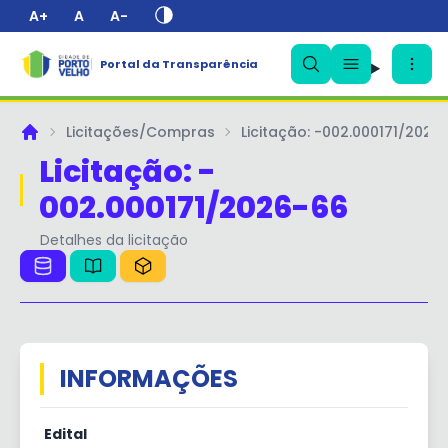
A+
A
A-
✕
Portal da Transparência
Licitações/Compras
Licitação: -002.000171/2026
Principal
Licitação: -
002.000171/2026-66
Detalhes da licitação
INFORMAÇÕES
Edital