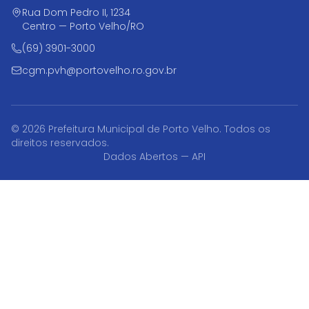
Rua Dom Pedro II, 1234
Centro — Porto Velho/RO
(69) 3901-3000
cgm.pvh@portovelho.ro.gov.br
© 2026 Prefeitura Municipal de Porto Velho. Todos os
direitos reservados.
Dados Abertos — API