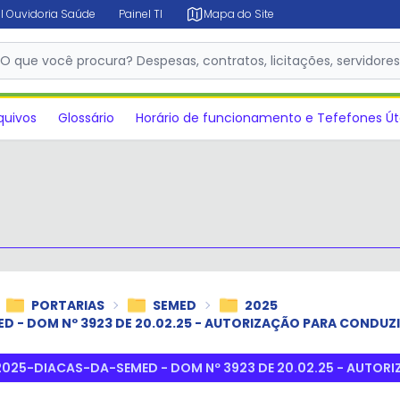
l Ouvidoria Saúde
Painel TI
Mapa do Site
✕
O que você procura? Despesas, contratos, licitações, servidore
quivos
Glossário
Horário de funcionamento e Tefefones Út
PORTARIAS
SEMED
2025
D - DOM Nº 3923 DE 20.02.25 - AUTORIZAÇÃO PARA CONDUZI
2025-DIACAS-DA-SEMED - DOM Nº 3923 DE 20.02.25 - AUTOR