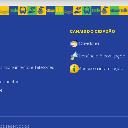
CANAIS DO CIDADÃO
Ouvidoria
Denúncia à corrupção
funcionamento e Tefefones
Acesso à informação
requentes
te
tos reservados.