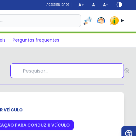
A+
A
A-
ACESSIBILIDADE
s…
eis
Perguntas frequentes
R VEÍCULO
IZAÇÃO PARA CONDUZIR VEÍCULO
Ir par