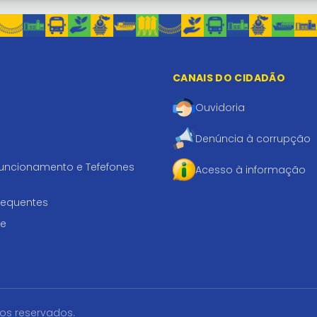
CANAIS DO CIDADÃO
Ouvidoria
Denúncia à corrupção
funcionamento e Tefefones
Acesso à informação
requentes
te
tos reservados.