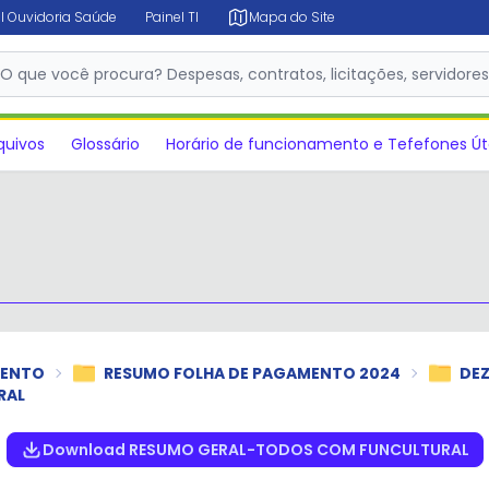
l Ouvidoria Saúde
Painel TI
Mapa do Site
✕
O que você procura? Despesas, contratos, licitações, servidore
quivos
Glossário
Horário de funcionamento e Tefefones Út
MENTO
RESUMO FOLHA DE PAGAMENTO 2024
DE
RAL
Download RESUMO GERAL-TODOS COM FUNCULTURAL