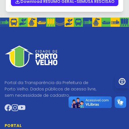
Download RESUMO GERAL-SEMUSA RESCISÃO
Ir par
Portal da Transparência da Prefeitura de
Porto Velho. Dados públicos de acesso livre,
sem necessidade de cadastro.
Facebook
Instagram
YouTube
PORTAL