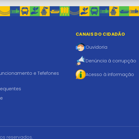
CANAIS DO CIDADÃO
Ouvidoria
Denúncia à corrupção
funcionamento e Tefefones
Acesso à informação
requentes
te
tos reservados.