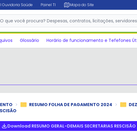
l Ouvidoria Saúde
Painel TI
Mapa do Site
✕
O que você procura? Despesas, contratos, licitações, servidore
quivos
Glossário
Horário de funcionamento e Tefefones Út
MENTO
RESUMO FOLHA DE PAGAMENTO 2024
DE
ESCISÃO
Download RESUMO GERAL-DEMAIS SECRETARIAS RESCISÃO