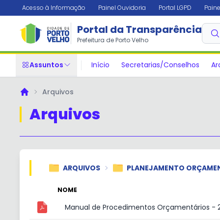
Acesso à Informação
Painel Ouvidoria
Portal LGPD
Paine
Portal da Transparência
Prefeitura de Porto Velho
Assuntos
Início
Secretarias/Conselhos
Ar
Arquivos
Principal
Arquivos
ARQUIVOS
PLANEJAMENTO ORÇAME
NOME
Manual de Procedimentos Orçamentários - 2