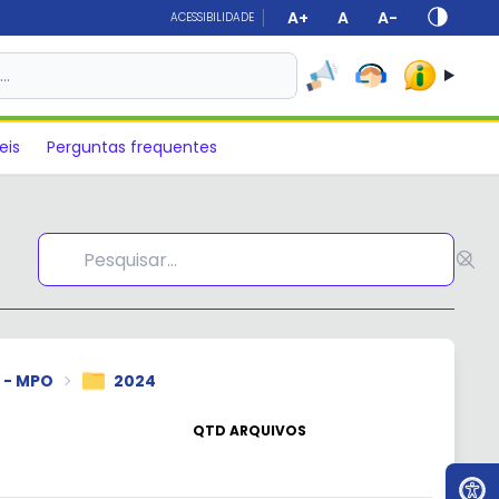
A+
A
A-
ACESSIBILIDADE
s…
eis
Perguntas frequentes
 - MPO
2024
QTD ARQUIVOS
Ir par