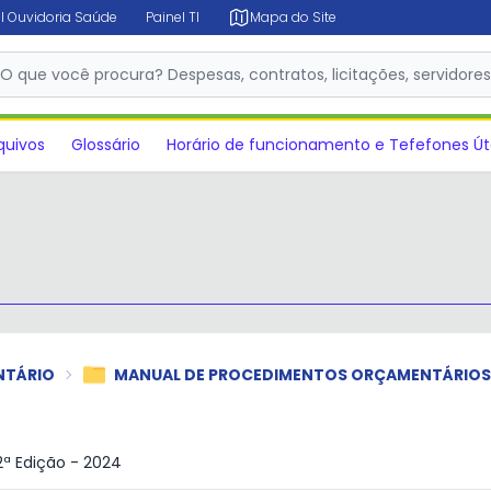
l Ouvidoria Saúde
Painel TI
Mapa do Site
✕
O que você procura? Despesas, contratos, licitações, servidore
quivos
Glossário
Horário de funcionamento e Tefefones Út
NTÁRIO
MANUAL DE PROCEDIMENTOS ORÇAMENTÁRIOS
ª Edição - 2024