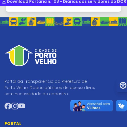
Download Portaria n. 108 - Diárias aos servidores do DOR
Ir pa
Portal da Transparência da Prefeitura de
Porto Velho. Dados públicos de acesso livre,
sem necessidade de cadastro.
Facebook
Instagram
YouTube
PORTAL