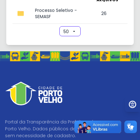
Processo Seletivo -
26
SEMASF
Ir par
Portal da Transparência da Prefeitura de
Porto Velho. Dados públicos de acesso livre,
sem necessidade de cadastro.