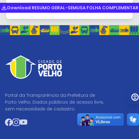
Download RESUMO GERAL-SEMUSA FOLHA COMPLEMENTAR
Ir pa
Portal da Transparência da Prefeitura de
Porto Velho. Dados públicos de acesso livre,
sem necessidade de cadastro.
Facebook
Instagram
YouTube