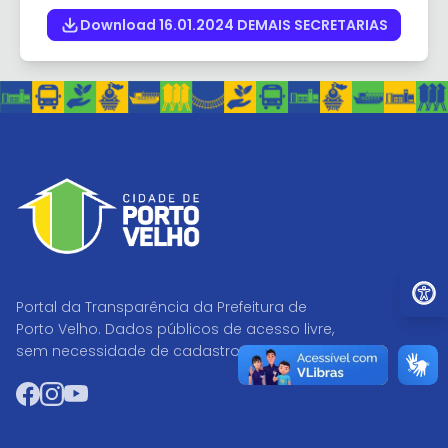
Download 16.01.2024 DEMAIS SECRETARIAS
Ir par
Portal da Transparência da Prefeitura de
Porto Velho. Dados públicos de acesso livre,
sem necessidade de cadastro.
Facebook
Instagram
YouTube