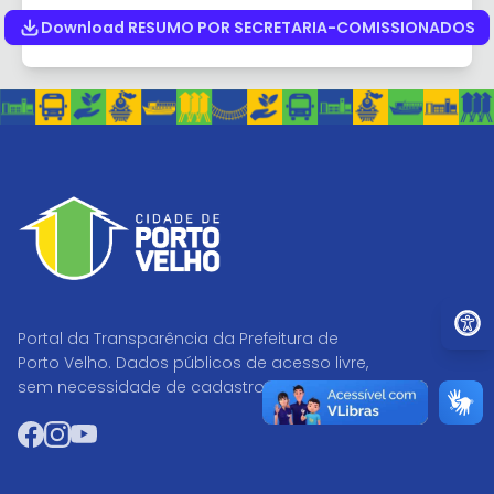
Download RESUMO POR SECRETARIA-COMISSIONADOS
Ir par
Portal da Transparência da Prefeitura de
Porto Velho. Dados públicos de acesso livre,
sem necessidade de cadastro.
Facebook
Instagram
YouTube