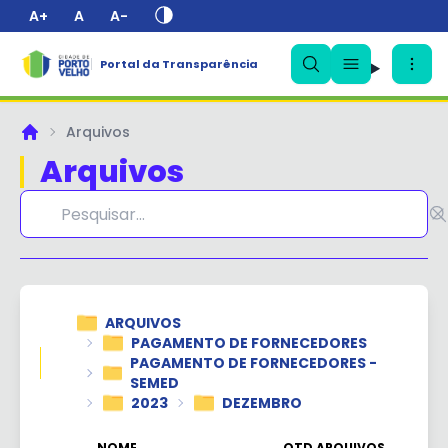
A+
A
A-
Portal da Transparência
✕
Arquivos
Principal
Arquivos
ARQUIVOS
PAGAMENTO DE FORNECEDORES
PAGAMENTO DE FORNECEDORES -
SEMED
2023
DEZEMBRO
NOME
QTD ARQUIVOS