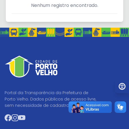
Nenhum registro encontrado.
Ir par
Portal da Transparência da Prefeitura de
Porto Velho. Dados públicos de acesso livre,
sem necessidade de cadastro.
Facebook
Instagram
YouTube