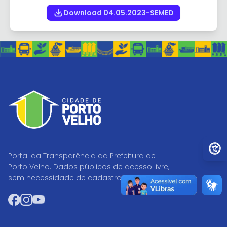
Download 04.05.2023-SEMED
Ir par
Portal da Transparência da Prefeitura de
Porto Velho. Dados públicos de acesso livre,
sem necessidade de cadastro.
Facebook
Instagram
YouTube