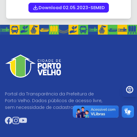
Download 02.05.2023-SEMED
Ir par
Portal da Transparência da Prefeitura de
Porto Velho. Dados públicos de acesso livre,
sem necessidade de cadastro.
Facebook
Instagram
YouTube