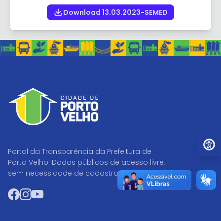
Download 13.03.2023-SEMED
Ir par
Portal da Transparência da Prefeitura de
Porto Velho. Dados públicos de acesso livre,
sem necessidade de cadastro.
Facebook
Instagram
YouTube