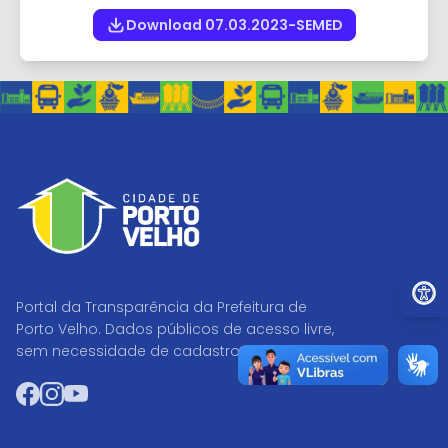
Download 07.03.2023-SEMED
Ir par
Portal da Transparência da Prefeitura de
Porto Velho. Dados públicos de acesso livre,
sem necessidade de cadastro.
Facebook
Instagram
YouTube