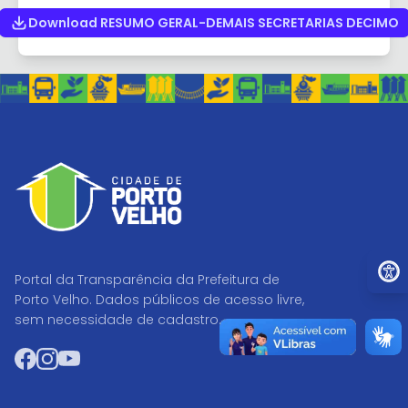
Download RESUMO GERAL-DEMAIS SECRETARIAS DECIMO
Ir par
Portal da Transparência da Prefeitura de
Porto Velho. Dados públicos de acesso livre,
sem necessidade de cadastro.
Facebook
Instagram
YouTube