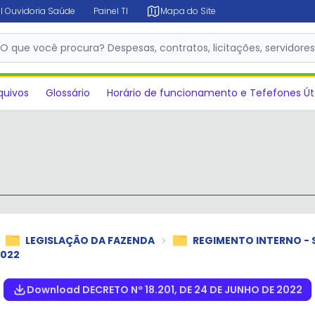
l Ouvidoria Saúde
Painel TI
Mapa do Site
✕
O que você procura? Despesas, contratos, licitações, servidore
quivos
Glossário
Horário de funcionamento e Tefefones Út
LEGISLAÇÃO DA FAZENDA
REGIMENTO INTERNO - 
2022
Download DECRETO Nº 18.201, DE 24 DE JUNHO DE 2022