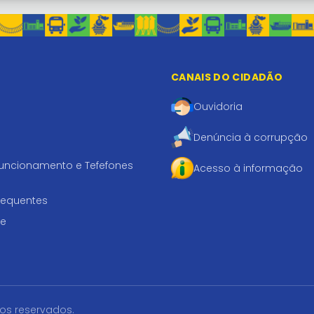
CANAIS DO CIDADÃO
Ouvidoria
Denúncia à corrupção
funcionamento e Tefefones
Acesso à informação
requentes
te
tos reservados.