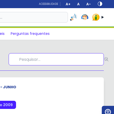
A+
A
A-
ACESSIBILIDADE
s…
eis
Perguntas frequentes
 - JUNHO
ho 2009
Ir par