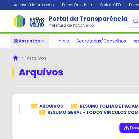
Acesso à Informação
Painel Ouvidoria
Portal LGPD
Paine
Portal da Transparência
Prefeitura de Porto Velho
Assuntos
Início
Secretarias/Conselhos
Ar
Arquivos
Principal
Arquivos
ARQUIVOS
RESUMO FOLHA DE PAGA
RESUMO GERAL - TODOS VINCULOS COM
Dow