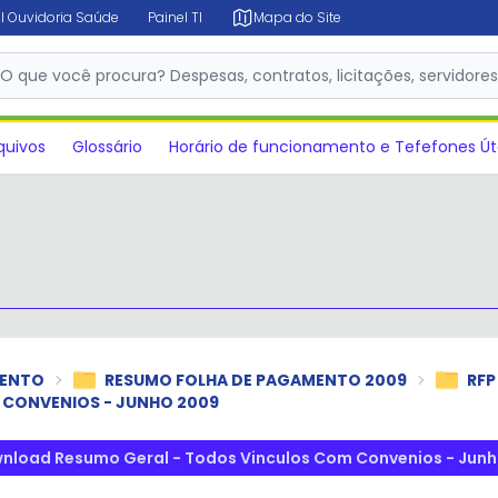
l Ouvidoria Saúde
Painel TI
Mapa do Site
✕
O que você procura? Despesas, contratos, licitações, servidore
quivos
Glossário
Horário de funcionamento e Tefefones Út
MENTO
RESUMO FOLHA DE PAGAMENTO 2009
RFP
 CONVENIOS - JUNHO 2009
nload Resumo Geral - Todos Vinculos Com Convenios - Jun