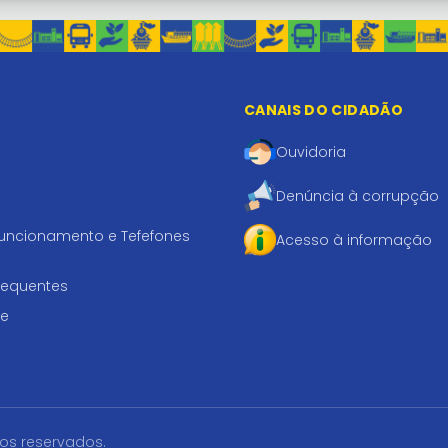
CANAIS DO CIDADÃO
Ouvidoria
Denúncia à corrupção
funcionamento e Tefefones
Acesso à informação
requentes
te
tos reservados.