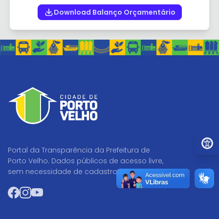
Download Balanço Orçamentário
Ir par
Portal da Transparência da Prefeitura de
Porto Velho. Dados públicos de acesso livre,
sem necessidade de cadastro.
Facebook
Instagram
YouTube