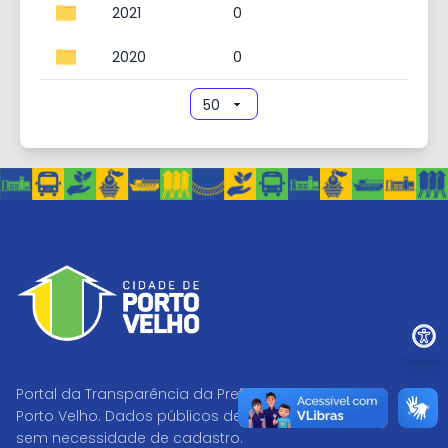
2021
0
2020
0
Ir par
Portal da Transparência da Prefeitura de
Porto Velho. Dados públicos de acesso livre,
sem necessidade de cadastro.